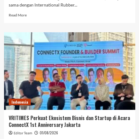
sama dengan International Rubber...
Read
Read More
more
about
Holding
Perkebunan
Nusantara
Perkuat
Kolaborasi
Global,
PT
RPN
Gelar
IRRDB
Socio-
Economic
Indonesia
Seminar
2026
VRITIMES Perkuat Ekosistem Bisnis dan Startup di Acara
ConnectX 1st Anniversary Jakarta
01/08/2026
Editor Team