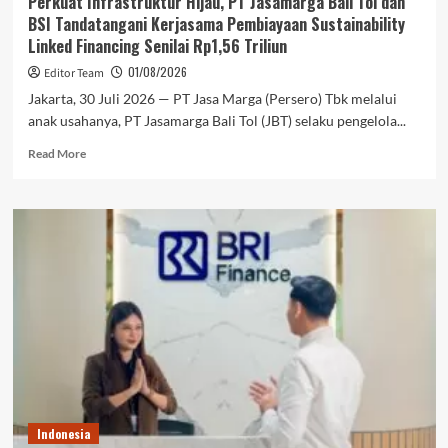
Perkuat Infrastruktur Hijau, PT Jasamarga Bali Tol dan
BSI Tandatangani Kerjasama Pembiayaan Sustainability
Linked Financing Senilai Rp1,56 Triliun
01/08/2026
Editor Team
Jakarta, 30 Juli 2026 — PT Jasa Marga (Persero) Tbk melalui
anak usahanya, PT Jasamarga Bali Tol (JBT) selaku pengelola...
Read
Read More
more
about
Perkuat
Infrastruktur
Hijau,
PT
Jasamarga
Bali
Tol
dan
BSI
Tandatangani
Kerjasama
Pembiayaan
Indonesia
Sustainability