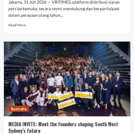
Jakarta, 31 Juli 2026 — VRITIMES, platform distribusi siaran
pers terkemuka, secara resmi mendukung dan berpartisipasi
dalam perayaan ulang tahun...
Read
Read More
more
about
VRITIMES
Perkuat
Ekosistem
Bisnis
dan
Startup
di
Acara
ConnectX
1st
Anniversary
Jakarta
Australia
MEDIA INVITE: Meet the founders shaping South West
Sydney’s future