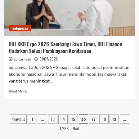
Finance
Tawarkan
Beragam
Keuntungan
Indonesia
Pembiayaan
Kendaraan
BRI KKB Expo 2026 Sambangi Jawa Timur, BRI Finance
Hadirkan Solusi Pembiayaan Kendaraan
31/07/2026
Editor Team
Surabaya, 10 Juli 2026 – Sebagai salah satu pusat pertumbuhan
ekonomi nasional, Jawa Timur memiliki mobilitas masyarakat
yang terus meningkat,...
Read
Read More
more
about
BRI
KKB
Posts
Previous
1
13
14
15
17
18
19
…
16
…
Expo
pagination
2026
1,298
Next
Sambangi
Jawa