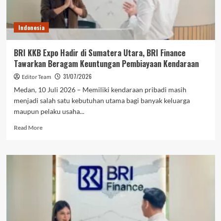
Menarik
di
Sumatera
Indonesia
Barat
BRI KKB Expo Hadir di Sumatera Utara, BRI Finance
Tawarkan Beragam Keuntungan Pembiayaan Kendaraan
31/07/2026
Editor Team
Medan, 10 Juli 2026 – Memiliki kendaraan pribadi masih
menjadi salah satu kebutuhan utama bagi banyak keluarga
maupun pelaku usaha...
Read
Read More
more
about
BRI
KKB
Expo
Hadir
di
Sumatera
Utara,
BRI