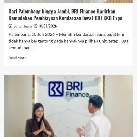
Linked
Financing
Dari Palembang hingga Jambi, BRI Finance Hadirkan
Senilai
Kemudahan Pembiayaan Kendaraan lewat BRI KKB Expo
Rp1,56
Triliun
31/07/2026
Editor Team
Palembang, 10 Juli 2026 – Memilih kendaraan yang tepat kini
tidak hanya bergantung pada banyaknya pilihan unit, tetapi juga
kemudahan...
Read
Read More
more
about
Dari
Palembang
hingga
Jambi,
BRI
Finance
Hadirkan
Kemudahan
Pembiayaan
Kendaraan
lewat