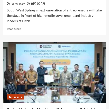
01/08/2026
Editor Team
South West Sydney's next generation of entrepreneurs will take
the stage in front of high-profile government and industry
leaders at Pitch...
Read
Read More
more
about
MEDIA
INVITE:
Meet
the
founders
shaping
South
West
Sydney’s
future
Indonesia