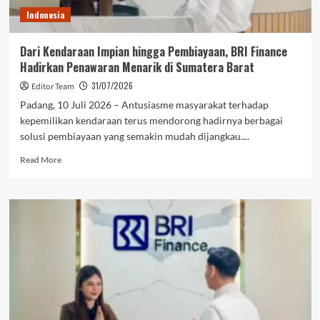
BRI
Indonesia
KKB
Expo
Dari Kendaraan Impian hingga Pembiayaan, BRI Finance
Hadirkan Penawaran Menarik di Sumatera Barat
31/07/2026
Editor Team
Padang, 10 Juli 2026 – Antusiasme masyarakat terhadap
kepemilikan kendaraan terus mendorong hadirnya berbagai
solusi pembiayaan yang semakin mudah dijangkau....
Read
Read More
more
about
Dari
Kendaraan
Impian
hingga
Pembiayaan,
BRI
Finance
Hadirkan
Penawaran