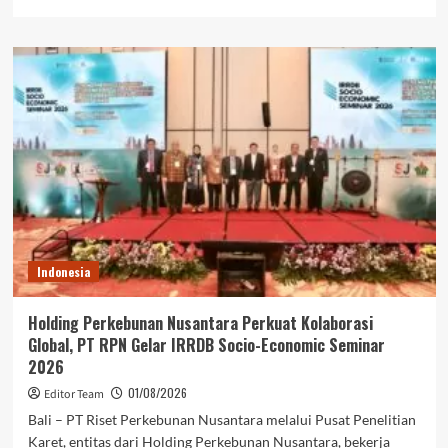
more
about
Bertepatan
HUT
ke-
81
RI,
FisTx
Kenalkan
Solusi
Teknologi
Terlengkap,
Jadikan
Tambak
Indonesia
Merdeka
Dari
Masalah
Holding Perkebunan Nusantara Perkuat Kolaborasi
Klasik
Global, PT RPN Gelar IRRDB Socio-Economic Seminar
2026
01/08/2026
Editor Team
Bali – PT Riset Perkebunan Nusantara melalui Pusat Penelitian
Karet, entitas dari Holding Perkebunan Nusantara, bekerja