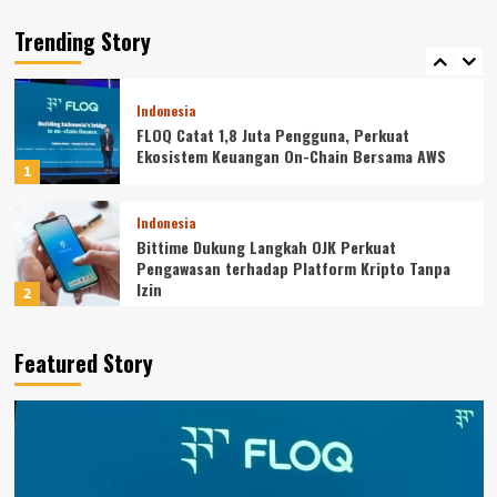
CARA GADAI BARANG YANG AMAN: 7 HAL YANG
WAJIB DICEK SEBELUM MENYERAHKAN ASET
Trending Story
5
Indonesia
FLOQ Catat 1,8 Juta Pengguna, Perkuat
Ekosistem Keuangan On-Chain Bersama AWS
1
Indonesia
Bittime Dukung Langkah OJK Perkuat
Pengawasan terhadap Platform Kripto Tanpa
Izin
2
Indonesia
Featured Story
Bukan Content Creator, Ini Profesi Sampingan
yang Diam-diam Digemari Gen Z
3
Indonesia
Startup Indonesia Bina Kids Luncurkan