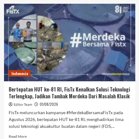
Perkuat
Konektivitas
Nasional
Berkelanjutan,
Jasa
Marga
Raih
Transportasi
Indonesia
Award
2026
Indonesia
Bertepatan HUT ke-81 RI, FisTx Kenalkan Solusi Teknologi
Terlengkap, Jadikan Tambak Merdeka Dari Masalah Klasik
01/08/2026
Editor Team
FisTx meluncurkan kampanye #MerdekaBersamaFisTx pada
Agustus 2026, bertepatan HUT ke-81 RI, menghadirkan lima
solusi teknologi akuakultur buatan dalam negeri (FDS,...
Read
Read More