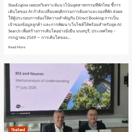
สำหรับ
StayEngine เผยบทวิเคราะห์แนวโน้มอุตสาหกรรมที่พักไทย ชี้การ
พื้นที่
เติบโตของ AI กำลังเปลี่ยนพฤติกรรมการค้นหาและจองที่พัก ส่งผล
อาคาร”
ให้ผู้ประกอบการต้องให้ความสำคัญกับ Direct Booking การเป็น
(Building
เจ้าของข้อมูลลูกค้า และการพัฒนาเว็บไซต์ให้พร้อมสำหรับยุค AI
Space
Intelligence)
Search เพื่อสร้างการเติบโตอย่างยั่งยืน นนทบุรี, ประเทศไทย –
ครอบคลุม
กรกฎาคม 2569 — การเติบโตของ...
ทั่ว
Read
ประเทศ
Read More
more
จีน
about
StayEngine
ชี้
AI
กำลัง
เปลี่ยน
Customer
Journey
ของ
นัก
ท่อง
เที่ยว
พร้อม
Thailand
เผย