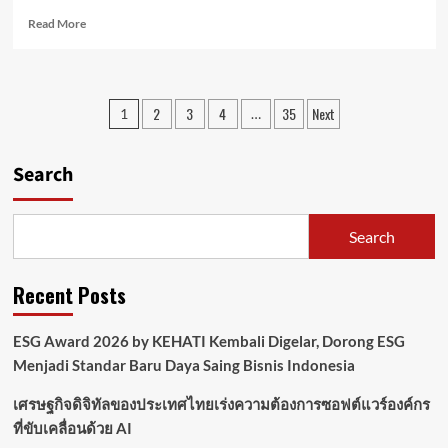
เชิง
Read
บวก
Read More
more
ใน
about
ภาค
Öhlins
ส่วน
พลิก
สิ่ง
Posts
2
3
4
35
Next
1
…
โฉม
แวดล้อม
pagination
ความ
สรรค์
สง่า
สร้าง
Search
งาม
(Built
แห่ง
Environment)
การ
ขับขี่
Search
ใน
เมือง
ยก
Recent Posts
ระดับ
ความ
ESG Award 2026 by KEHATI Kembali Digelar, Dorong ESG
เหนือ
ชั้น
Menjadi Standar Baru Daya Saing Bisnis Indonesia
ให้
กับ
เศรษฐกิจดิจิทัลของประเทศไทยเร่งความต้องการซอฟต์แวร์องค์กร
Vespa
ที่ขับเคลื่อนด้วย AI
Sprint,