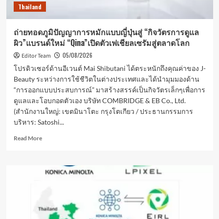
Thailand
ผ่าน
การ์ด
เกม
ถ่ายทอดภูมิปัญญาการหมักแบบญี่ปุ่นสู่ “กิจวัตรการดูแล
ลาย
ผิว”แบรนด์ใหม่ “Qina”เปิดตัวเฟเชียลเซรัมสู่ตลาดโลก
เส้น
สุด
05/08/2026
Editor Team
คลาส
โปรดิวเซอร์ด้านอีเวนต์ Mai Shibutani ได้ตระหนักถึงคุณค่าของ J-
สิก
Beauty ระหว่างการใช้ชีวิตในต่างประเทศและได้นำมุมมองด้าน
จาก
“การออกแบบประสบการณ์” มาสร้างสรรค์เป็นกิจวัตรเล็กๆเพื่อการ
CARDFUN
ดูแลและโอบกอดตัวเอง บริษัท COMBRIDGE & EB Co., Ltd.
พร้อม
กัน
(สำนักงานใหญ่: เขตมินาโตะ กรุงโตเกียว / ประธานกรรมการ
ทั่ว
บริหาร: Satoshi...
ประเทศ
Read
Read More
more
about
ถ่ายทอด
ภูมิปัญญา
การ
หมัก
แบบ
ญี่ปุ่น