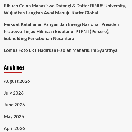
Primavera
Ribuan Calon Mahasiswa Datangi & Daftar BINUS University,
150
Wujudkan Langkah Awal Menuju Karier Global
และ
รุ่น
Perkuat Ketahanan Pangan dan Energi Nasional, Presiden
อื่น
Prabowo Tinjau Hilirisasi Bioetanol PTPN I (Persero),
ๆ
ใน
Subholding Perkebunan Nusantara
ซี
รีส์
Lomba Foto LRT Hadirkan Hadiah Menarik, Ini Syaratnya
Archives
August 2026
July 2026
June 2026
May 2026
April 2026