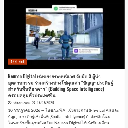
และ
Konica
Minolta
ร่วม
มือ
กัน
นำ
AI
ช่วย
วินิจฉัย
ภาพ
Thailand
ทางการ
แพทย์
“EIRL”
Neuron Digital เร่งขยายระบบนิเวศ จับมือ 3 ผู้นำ
สู่
อุตสาหกรรม ร่วมสร้างห่วงโซ่คุณค่า “ปัญญาประดิษฐ์
ตลาด
สำหรับพื้นที่อาคาร” (Building Space Intelligence)
อาเซียน
ครอบคลุมทั่วประเทศจีน
27/07/2026
Editor Team
10 กรกฎาคม 2026 — ในขณะที่ AI เชิงกายภาพ (Physical AI) และ
ปัญญาประดิษฐ์เชิงพื้นที่ (Spatial Intelligence) กำลังพลิกโฉม
โครงสร้างพื้นฐานอัจฉริยะ Neuron Digital ได้เร่งขับเคลื่อน