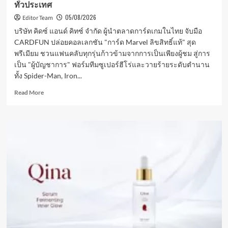
ทั่วประเทศ
ขับ
เคลื่อน
05/08/2026
Editor Team
การ
บริษัท คิดซ์ แอนด์ คิทซ์ จำกัด ผู้นำตลาดการ์ดเกมในไทย จับมือ
ยก
CARDFUN ปล่อยคอลเลกชัน "การ์ด Marvel ลิขสิทธิ์แท้" สุด
ระดับ
พรีเมียม ชวนแฟนคลับทุกรุ่นก้าวข้ามจากการเป็นเพียงผู้ชม สู่การ
สู่
ดิจิทัล
เป็น "ผู้บัญชาการ" ฟอร์มทีมซูเปอร์ฮีโร่และวายร้ายระดับตำนาน
ใน
ทั้ง Spider-Man, Iron...
ไทย
Read
Read More
more
about
ห้าม
พลาด!
จัด
ทีม
ซู
เปอร์
ฮีโร่
คน
โปรด
สัมผัส
กับ
Marvel