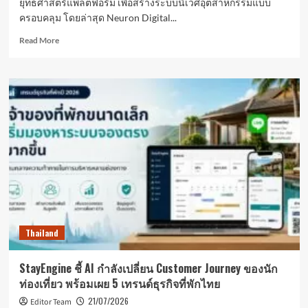
ยุทธศาสตร์แพลตฟอร์ม เพื่อสร้างระบบนิเวศอุตสาหกรรมแบบ
ครอบคลุม โดยล่าสุด Neuron Digital...
Read
Read More
more
about
Neuron
Digital
เร่ง
ขยาย
ระบบ
นิเวศ
จับ
มือ
3
ผู้นำ
อุตสาหกรรม
ร่วม
Thailand
สร้าง
ห่วง
โซ่
StayEngine ชี้ AI กำลังเปลี่ยน Customer Journey ของนัก
คุณค่า
ท่องเที่ยว พร้อมเผย 5 เทรนด์ธุรกิจที่พักไทย
“ปัญญา
ประดิษฐ์
21/07/2026
Editor Team