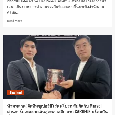
อัจฉริยะ Interactive Flat Panel) เพียงหนึ่งเครื่อง แต่ยังต้องการนำ
เสนอเป็นระบบการทำงานร่วมกันที่ออกแบบขึ้นมาเพื่อสำนักงาน
ดิจิทัล...
Read
Read More
more
about
จาก
หน้า
จอ
เดียว
สู่
ระบบ
ทำงาน
ร่วม
กัน
แบบ
ครบ
วงจร
Thailand
Leaderhub
นำ
ประสบการณ์
ห้ามพลาด! จัดทีมซูเปอร์ฮีโร่คนโปรด สัมผัสกับ Marvel
ระดับ
ผ่านการ์ดเกมลายเส้นสุดคลาสสิก จาก CARDFUN พร้อมกัน
โลก