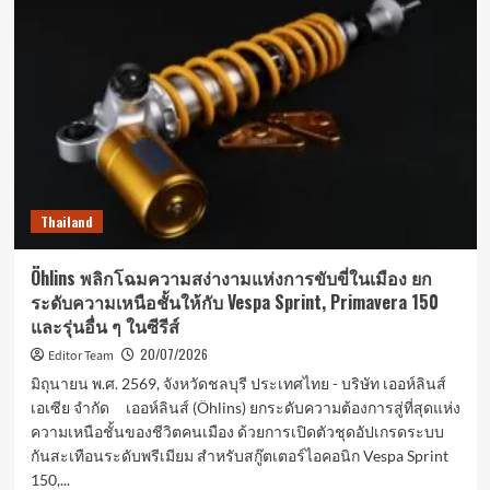
และ
BSI
ลง
นาม
ใน
บันทึก
ความ
เข้าใจ
(MoU)
เพื่อ
Thailand
เร่ง
การ
ขับ
Öhlins พลิกโฉมความสง่างามแห่งการขับขี่ในเมือง ยก
เคลื่อน
ระดับความเหนือชั้นให้กับ Vespa Sprint, Primavera 150
การ
และรุ่นอื่น ๆ ในซีรีส์
เปลี่ยน
ผ่าน
20/07/2026
Editor Team
สู่
มิถุนายน พ.ศ. 2569, จังหวัดชลบุรี ประเทศไทย - บริษัท เออห์ลินส์
ดิจิทัล
เอเซีย จำกัด เออห์ลินส์ (Öhlins) ยกระดับความต้องการสู่ที่สุดแห่ง
และ
ความเหนือชั้นของชีวิตคนเมือง ด้วยการเปิดตัวชุดอัปเกรดระบบ
สร้าง
การ
กันสะเทือนระดับพรีเมียม สำหรับสกู๊ตเตอร์ไอคอนิก Vespa Sprint
เปลี่ยนแปลง
150,...