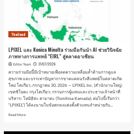
สู่
“กิจวัตร
การ
ดูแล
ผิว”แบรนด์
ใหม่
Thailand
“Qina”เปิด
ตัว
เฟ
LPIXEL และ Konica Minolta ร่วมมือกันนำ AI ช่วยวินิจฉัย
เชีย
ภาพทางการแพทย์ “EIRL” สู่ตลาดอาเซียน
ล
เซ
31/07/2026
Editor Team
รัม
ความร่วมมือนี้มีเป้าหมายเพื่อลดความเหลื่อมล้ำด้านการดูแล
สู่
สุขภาพ และบรรเทาปัญหาการขาดแคลนรังสีแพทย์ในตลาดเกิด
ตลาด
ใหม่ โตเกียว, กรกฎาคม 30, 2026 — LPIXEL Inc. (สำนักงานใหญ่:
โลก
เขตชิโยดะ กรุงโตเกียว; กรรมการผู้แทนและประธานเจ้าหน้าที่
บริหาร: โทมิฮิสะ คามาดะ (Tomihisa Kamada); ต่อไปนี้เรียกว่า
“LPIXEL”) ได้ลงนามในข้อตกลงแต่งตั้งตัวแทนจำหน่ายกับ...
Read
Read More
more
about
LPIXEL