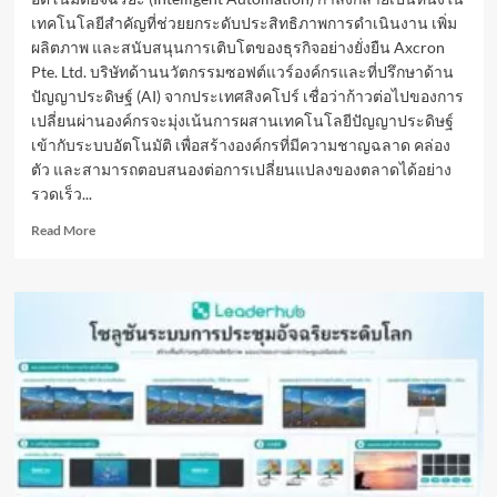
เทคโนโลยีสำคัญที่ช่วยยกระดับประสิทธิภาพการดำเนินงาน เพิ่ม
ผลิตภาพ และสนับสนุนการเติบโตของธุรกิจอย่างยั่งยืน Axcron
Pte. Ltd. บริษัทด้านนวัตกรรมซอฟต์แวร์องค์กรและที่ปรึกษาด้าน
ปัญญาประดิษฐ์ (AI) จากประเทศสิงคโปร์ เชื่อว่าก้าวต่อไปของการ
เปลี่ยนผ่านองค์กรจะมุ่งเน้นการผสานเทคโนโลยีปัญญาประดิษฐ์
เข้ากับระบบอัตโนมัติ เพื่อสร้างองค์กรที่มีความชาญฉลาด คล่อง
ตัว และสามารถตอบสนองต่อการเปลี่ยนแปลงของตลาดได้อย่าง
รวดเร็ว...
Read
Read More
more
about
ระบบ
อัตโนมัติ
อัจฉริยะ
ก้าว
สู่
ความ
ได้
เปรียบ
ทางการ
แข่งขัน