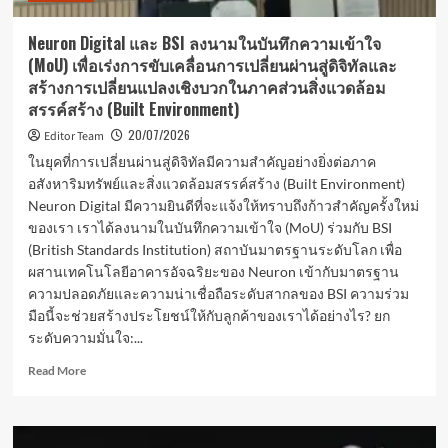
5
เท
Neuron Digital และ BSI ลงนามในบันทึกความเข้าใจ
รนด์
(MoU) เพื่อเร่งการขับเคลื่อนการเปลี่ยนผ่านสู่ดิจิทัลและ
ธุรกิจ
สร้างการเปลี่ยนแปลงเชิงบวกในภาคส่วนสิ่งแวดล้อม
ที่พัก
สรรค์สร้าง (Built Environment)
ไทย
20/07/2026
Editor Team
ในยุคที่การเปลี่ยนผ่านสู่ดิจิทัลมีความสำคัญอย่างยิ่งต่อภาค
อสังหาริมทรัพย์และสิ่งแวดล้อมสรรค์สร้าง (Built Environment)
Neuron Digital มีความยินดีที่จะแจ้งให้ทราบถึงก้าวสำคัญครั้งใหม่
ของเรา เราได้ลงนามในบันทึกความเข้าใจ (MoU) ร่วมกับ BSI
(British Standards Institution) สถาบันมาตรฐานระดับโลก เพื่อ
ผสานเทคโนโลยีอาคารอัจฉริยะของ Neuron เข้ากับมาตรฐาน
ความปลอดภัยและความน่าเชื่อถือระดับสากลของ BSI ความร่วม
มือนี้จะช่วยสร้างประโยชน์ให้กับลูกค้าของเราได้อย่างไร? ยก
ระดับความมั่นใจ:...
Read
Read More
more
about
Neuron
Digital