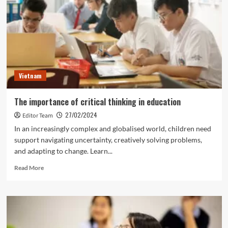
teachers
to
explore
the
future
of
education
Vietnam
The importance of critical thinking in education
27/02/2024
Editor Team
In an increasingly complex and globalised world, children need
support navigating uncertainty, creatively solving problems,
and adapting to change. Learn...
Read
Read More
more
about
The
importance
of
critical