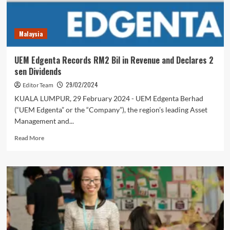
Malaysia
UEM Edgenta Records RM2 Bil in Revenue and Declares 2
sen Dividends
29/02/2024
Editor Team
KUALA LUMPUR, 29 February 2024 - UEM Edgenta Berhad
(“UEM Edgenta” or the “Company”), the region’s leading Asset
Management and...
Read
Read More
more
about
UEM
Edgenta
Records
RM2
Bil
in
Revenue