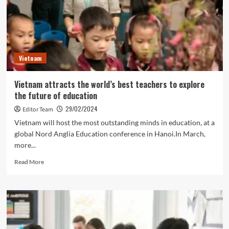
thế
giới
quy
tụ
tại
Việt
Vietnam
Nam,
luận
bàn
Vietnam attracts the world’s best teachers to explore
về
the future of education
tương
lai
29/02/2024
Editor Team
của
Vietnam will host the most outstanding minds in education, at a
giáo
global Nord Anglia Education conference in Hanoi.In March,
dục
more...
Read
Read More
more
about
Vietnam
attracts
the
world’s
best