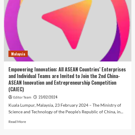
teaching
mother
tongue
language
in
education
Malaysia
Empowering Innovation: All ASEAN Countries’ Enterprises
and Individual Teams are Invited to Join the 2nd China-
ASEAN Innovation and Entrepreneurship Competition
(CAIEC)
23/02/2024
Editor Team
Kuala Lumpur, Malaysia, 23 February 2024 – The Ministry of
Science and Technology of the People’s Republic of China, in...
Read
Read More
more
about