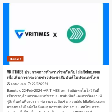
Empowering
Innovation:
All
ASEAN
Countries’
Enterprises
and
Individual
Teams
are
Invited
to
Thailand
Join
the
2nd
VRITIMES ประกาศการทำงานร่วมกันกับ IdiaRelax.com
China-
เพื่อเพิ่มการกระจายข่าวประชาสัมพันธ์ในประเทศไทย
ASEAN
Innovation
22/02/2024
Editor Team
and
Bangkok, 22-Feb-2024 -VRITIMES, สตาร์ทอัพเทคโนโลยีสื่อที่
Entrepreneurship
เชี่ยวชาญด้านการเผยแพร่ข่าวประชาสัมพันธ์และการวิเคราะห์
Competition
รู้สึกตื่นเต้นที่จะประกาศความร่วมมือเชิงกลยุทธ์กับ IdiaRelax.com
(CAIEC)
แพลตฟอร์มไลฟ์สไตล์และสุขภาพชั้นนำของประเทศไทย ความ