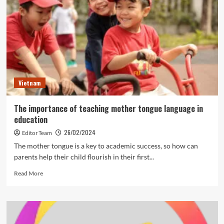
ngôn
ngữ
mẹ
đẻ
trong
giáo
dục
Vietnam
The importance of teaching mother tongue language in
education
26/02/2024
Editor Team
The mother tongue is a key to academic success, so how can
parents help their child flourish in their first...
Read
Read More
more
about
The
importance
of