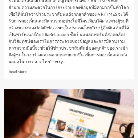
ร่วมมือครั้งนี้ถือเป็นหลักสำคัญในภารกิจของ VRITIMES ที่จะ
อำนวยความสะดวกในการกระจายของข้อมูลที่มีค่ามากขึ้นทั่วโลก
เพื่อให้มั่นใจว่าข่าวประชาสัมพันธ์จากลูกค้าของ VRITIMES จะได้
รับการมองเห็นและมีส่วนร่วมอย่างไม่มีใครเทียบได้ผ่านทางผู้ชมที่
กว้างขวางของ IdiaRelax.com ในประเทศไทย"เรารู้สึกตื่นเต้นที่ได้
เป็นพาร์ทเนอร์กับ IdiaRelax.com ซึ่งเป็นแพลตฟอร์มที่สอดคล้อง
กับวิสัยทัศน์ของเราในการกระจายของข้อมูลและการมีส่วนร่วม
ความร่วมมือนี้จะช่วยให้ข่าวประชาสัมพันธ์ของลูกค้าของเราเข้า
ถึงผู้ชมในวงกว้างและหลากหลายมากขึ้น เพิ่มการมองเห็นและส่ง
ผลต่อในการตลาดไทย” Ferry...
Read
Read More
more
about
VRITIMES
ประกาศ
การ
ทำงาน
ร่วม
กัน
กับ
IdiaRelax.com
เพื่อ