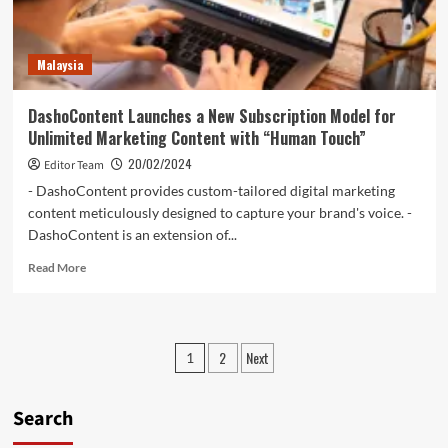
เพิ่ม
การก
ระ
Malaysia
จาย
ข่าว
ประชาสัมพันธ์
DashoContent Launches a New Subscription Model for
ใน
Unlimited Marketing Content with “Human Touch”
ประเทศไทย
20/02/2024
Editor Team
- DashoContent provides custom-tailored digital marketing
content meticulously designed to capture your brand's voice. -
DashoContent is an extension of...
Read
Read More
more
about
DashoContent
Launches
Posts
2
Next
1
a
pagination
New
Subscription
Search
Model
for