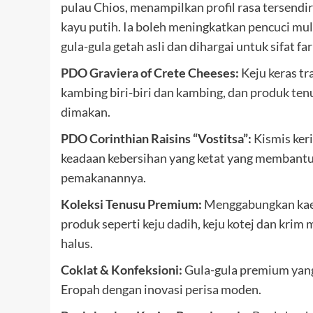
pulau Chios, menampilkan profil rasa tersendi
kayu putih. Ia boleh meningkatkan pencuci mul
gula-gula getah asli dan dihargai untuk sifat 
PDO Graviera of Crete Cheeses:
Keju keras tr
kambing biri-biri dan kambing, dan produk t
dimakan.
PDO Corinthian Raisins “Vostitsa”:
Kismis keri
keadaan kebersihan yang ketat yang membantu 
pemakanannya.
Koleksi Tenusu Premium:
Menggabungkan kaed
produk seperti keju dadih, keju kotej dan krim
halus.
Coklat & Konfeksioni:
Gula-gula premium yan
Eropah dengan inovasi perisa moden.