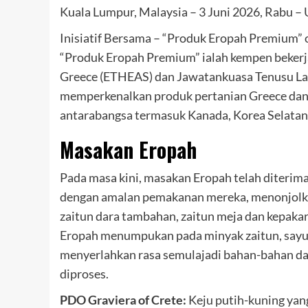
Kuala Lumpur, Malaysia – 3 Juni 2026, Rabu – 
Inisiatif Bersama – “Produk Eropah Premium
“Produk Eropah Premium” ialah kempen beker
Greece (ETHEAS) dan Jawatankuasa Tenusu Lat
memperkenalkan produk pertanian Greece dan
antarabangsa termasuk Kanada, Korea Selatan
Masakan Eropah
Pada masa kini, masakan Eropah telah diterima
dengan amalan pemakanan mereka, menonjolkan 
zaitun dara tambahan, zaitun meja dan kepaka
Eropah menumpukan pada minyak zaitun, sayur
menyerlahkan rasa semulajadi bahan-bahan da
diproses.
PDO Graviera of Crete:
Keju putih-kuning yang