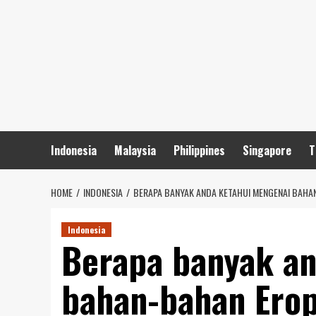
Skip
to
content
Indonesia
Malaysia
Philippines
Singapore
T
HOME
INDONESIA
BERAPA BANYAK ANDA KETAHUI MENGENAI BAHA
Indonesia
Berapa banyak an
bahan-bahan Ero