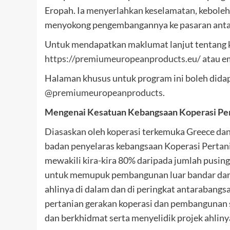
Eropah. Ia menyerlahkan keselamatan, keboleh
menyokong pengembangannya ke pasaran antar
Untuk mendapatkan maklumat lanjut tentang k
https://premiumeuropeanproducts.eu/
atau e
Halaman khusus untuk program ini boleh didap
@premiumeuropeanproducts
.
Mengenai Kesatuan Kebangsaan Koperasi Pe
Diasaskan oleh koperasi terkemuka Greece da
badan penyelaras kebangsaan Koperasi Pertani
mewakili kira-kira 80% daripada jumlah pusin
untuk memupuk pembangunan luar bandar dan
ahlinya di dalam dan di peringkat antarabang
pertanian gerakan koperasi dan pembangunan s
dan berkhidmat serta menyelidik projek ahliny