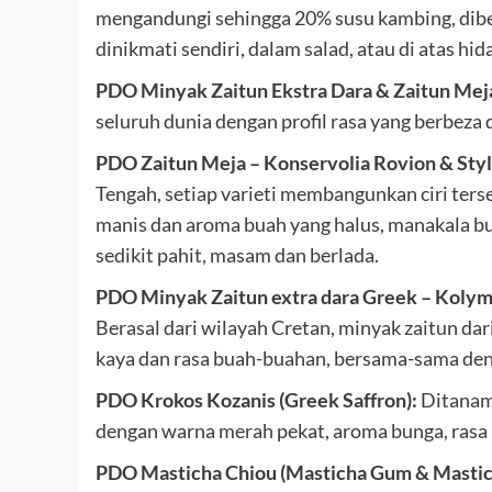
mengandungi sehingga 20% susu kambing, dibez
dinikmati sendiri, dalam salad, atau di atas hi
PDO Minyak Zaitun Ekstra Dara & Zaitun Mej
seluruh dunia dengan profil rasa yang berbeza 
PDO Zaitun Meja – Konservolia Rovion & Styl
Tengah, setiap varieti membangunkan ciri ter
manis dan aroma buah yang halus, manakala bu
sedikit pahit, masam dan berlada.
PDO Minyak Zaitun extra dara Greek – Kolym
Berasal dari wilayah Cretan, minyak zaitun d
kaya dan rasa buah-buahan, bersama-sama denga
PDO Krokos Kozanis (Greek Saffron):
Ditanam
dengan warna merah pekat, aroma bunga, rasa p
PDO Masticha Chiou (Masticha Gum & Mastich