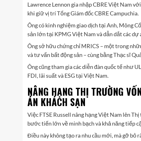
Lawrence Lennon gia nhập CBRE Việt Nam với v
khi giữ vị trí Tổng Giám đốc CBRE Campuchia.
Ông có kinh nghiệm giao dịch tại Anh, Mông C
sản lớn tại KPMG Việt Nam và dẫn dắt các dự 
Ông sở hữu chứng chỉ MRICS – một trong những 
và tư vấn bất động sản – cùng bằng Thạc sĩ Qu
Ông cũng tham gia các diễn đàn quốc tế như ULI 
FDI, lãi suất và ESG tại Việt Nam.
NÂNG HẠNG THỊ TRƯỜNG VỐN
ÁN KHÁCH SẠN
Việc FTSE Russell nâng hạng Việt Nam lên Thị
bước tiến lớn về minh bạch và khả năng tiếp c
Điều này không tạo ra nhu cầu mới, mà gỡ bỏ r