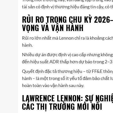
tài sản có định vị thương hiệu đáng tin cậy, có
RỦI RO TRONG CHU KỲ 2026
VỌNG VÀ VẬN HÀNH
Rủi ro lớn nhất mà Lennon chỉ ra là khoảng các
hành.
Nhiều dự án được định vị cao cấp nhưng không 
đến hiệu suất ADR thấp hơn dự báo trong 2–3
Quyết định đặc tả thương hiệu – từ FF&E thông
hành – là một trong số ít yếu tố đảm bảo chất l
hoàn toàn vào vận hành sau này.
LAWRENCE LENNON: SỰ NGHI
CÁC THỊ TRƯỜNG MỚI NỔI