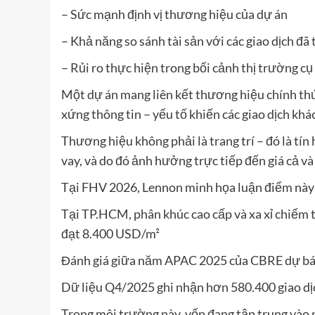
– Sức mạnh định vị thương hiệu của dự án
– Khả năng so sánh tài sản với các giao dịch đã
– Rủi ro thực hiện trong bối cảnh thị trường cụ
Một dự án mang liên kết thương hiệu chính thứ
xứng thông tin – yếu tố khiến các giao dịch khá
Thương hiệu không phải là trang trí – đó là tí
vay, và do đó ảnh hưởng trực tiếp đến giá cả và 
Tại FHV 2026, Lennon minh họa luận điểm này 
Tại TP.HCM, phân khúc cao cấp và xa xỉ chiếm
đạt 8.400 USD/m²
Đánh giá giữa năm APAC 2025 của CBRE dự bá
Dữ liệu Q4/2025 ghi nhận hơn 580.400 giao dị
Trong môi trường này, vốn đang tập trung vào p