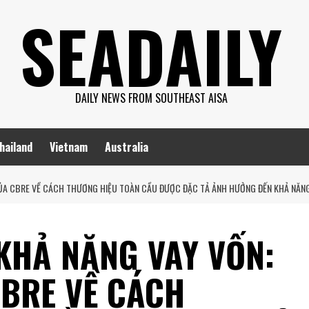
SEADAILY
DAILY NEWS FROM SOUTHEAST AISA
hailand
Vietnam
Australia
 CỦA CBRE VỀ CÁCH THƯƠNG HIỆU TOÀN CẦU ĐƯỢC ĐẶC TẢ ẢNH HƯỞNG ĐẾN KHẢ NĂNG
 KHẢ NĂNG VAY VỐN:
CBRE VỀ CÁCH