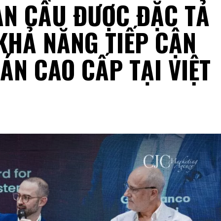
ÀN CẦU ĐƯỢC ĐẶC TẢ
KHẢ NĂNG TIẾP CẬN
ÁN CAO CẤP TẠI VIỆT