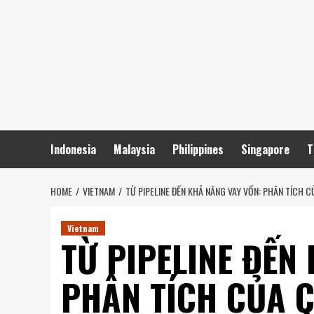
Skip
to
content
Indonesia
Malaysia
Philippines
Singapore
T
HOME
VIETNAM
TỪ PIPELINE ĐẾN KHẢ NĂNG VAY VỐN: PHÂN TÍCH
Vietnam
TỪ PIPELINE ĐẾN
PHÂN TÍCH CỦA 