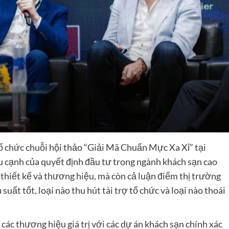
tổ chức chuỗi hội thảo “Giải Mã Chuẩn Mực Xa Xỉ” tại
 cạnh của quyết định đầu tư trong ngành khách sạn cao
 thiết kế và thương hiệu, mà còn cả luận điểm thị trường
 suất tốt, loại nào thu hút tài trợ tổ chức và loại nào thoái
i các thương hiệu giá trị với các dự án khách sạn chính xác