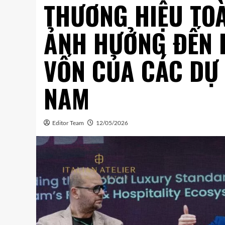
THƯƠNG HIỆU TO
ẢNH HƯỞNG ĐẾN 
VỐN CỦA CÁC DỰ 
NAM
Editor Team
12/05/2026