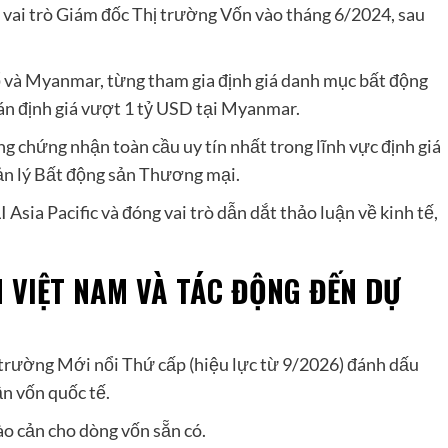
ai trò Giám đốc Thị trường Vốn vào tháng 6/2024, sau
ổ và Myanmar, từng tham gia định giá danh mục bất động
án định giá vượt 1 tỷ USD tại Myanmar.
chứng nhận toàn cầu uy tín nhất trong lĩnh vực định giá
ản lý Bất động sản Thương mại.
Asia Pacific và đóng vai trò dẫn dắt thảo luận về kinh tế,
 VIỆT NAM VÀ TÁC ĐỘNG ĐẾN DỰ
 trường Mới nổi Thứ cấp (hiệu lực từ 9/2026) đánh dấu
ận vốn quốc tế.
ào cản cho dòng vốn sẵn có.