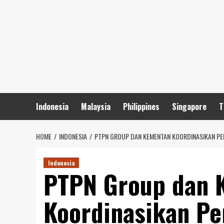
Skip
to
content
Indonesia
Malaysia
Philippines
Singapore
T
HOME
INDONESIA
PTPN GROUP DAN KEMENTAN KOORDINASIKAN PE
Indonesia
PTPN Group dan 
Koordinasikan P