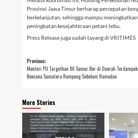
Melalui koordinasi ini, Holding Perkebunan 
Provinsi Jawa Timur berharap percepatan bongk
berkelanjutan, sehingga mampu meningkatkan d
peningkatan kesejahteraan petani tebu.
Press Release juga sudah tayang di
VRITIMES
Post
Previous:
Menteri PU Targetkan 86 Sumur Bor di Daerah Terdampak
navigation
Bencana Sumatera Rampung Sebelum Ramadan
More Stories