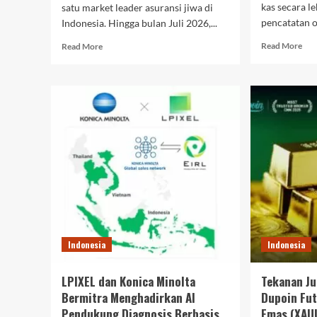
kas secara l
satu market leader asuransi jiwa di
pencatatan o
Indonesia. Hingga bulan Juli 2026,...
Rea
Read
Read More
Read More
mor
more
abo
about
Ope
Sederet
Min
Penghargaan
Sem
BRI
Kom
Life
Sis
Selama
PO
Q3
Jadi
Tahun
And
2026,
Kel
Tegaskan
Tra
Kepemimpinan
dan
dalam
Sto
Inovasi
Indonesia
Indonesia
Digital,
serta
GCG
LPIXEL dan Konica Minolta
Tekanan Ju
di
Bermitra Menghadirkan AI
Dupoin Fut
Industri
Pendukung Diagnosis Berbasis
Emas (XAU
Asuransi