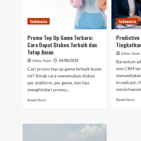
Ren
Pencitraan
Ter
Medis
“EIRL”
Indonesia
Indonesia
di
ASEAN
Promo Top Up Game Terbaru:
Predictive
Cara Dapat Diskon Terbaik dan
Tingkatkan
Tetap Aman
Editor Team
04/08/2026
Editor Team
Barantum adal
one CRM terb
Cari promo top up game terbaik bulan
menyediaka
ini? Simak cara menemukan diskon
broadcast, c
per platform, per game, dan tips
omnichannel,
menghindari promo...
Rea
Read
Read More
Read More
mor
more
abo
about
Pre
Promo
Call
Top
Bar
Up
unt
Game
Tin
Terbaru: