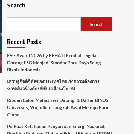
Search
University, Wujudkan
Langkah Awal Menuju
3
Karier Global
Search
Indonesia
Perkuat Ketahanan
Pangan dan Energi
Recent Posts
Nasional, Presiden
Prabowo Tinjau Hilirisasi
ESG Award 2026 by KEHATI Kembali Digelar,
Bioetanol PTPN I
4
(Persero), Subholding
Dorong ESG Menjadi Standar Baru Daya Saing
Perkebunan Nusantara
Bisnis Indonesia
เศรษฐกิจดิจิทัลของประเทศไทยเร่งความต้องการ
Indonesia
Lomba Foto LRT Hadirkan
ซอฟต์แวร์องค์กรที่ขับเคลื่อนด้วย AI
Hadiah Menarik, Ini
Syaratnya
Ribuan Calon Mahasiswa Datangi & Daftar BINUS
5
University, Wujudkan Langkah Awal Menuju Karier
Global
Perkuat Ketahanan Pangan dan Energi Nasional,
Presiden Prabowo Tinjau Hilirisasi Bioetanol PTPN I