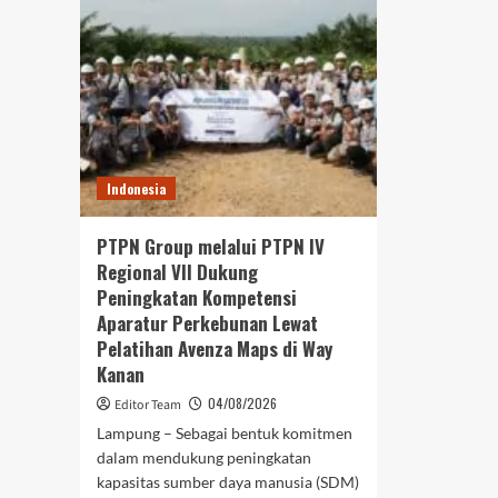
Efis
Cara
Ope
Dapat
Diskon
Terbaik
dan
Tetap
Aman
Indonesia
PTPN Group melalui PTPN IV
Regional VII Dukung
Peningkatan Kompetensi
Aparatur Perkebunan Lewat
Pelatihan Avenza Maps di Way
Kanan
04/08/2026
Editor Team
Lampung – Sebagai bentuk komitmen
dalam mendukung peningkatan
kapasitas sumber daya manusia (SDM)