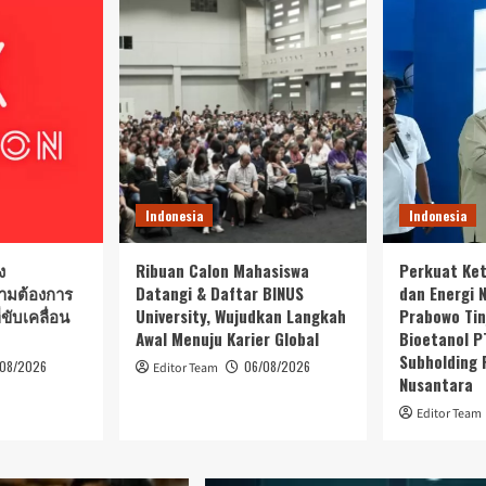
Indonesia
Indonesia
ง
Ribuan Calon Mahasiswa
Perkuat Ke
ามต้องการ
Datangi & Daftar BINUS
dan Energi 
ขับเคลื่อน
University, Wujudkan Langkah
Prabowo Tinj
Awal Menuju Karier Global
Bioetanol PT
Subholding
/08/2026
06/08/2026
Editor Team
Nusantara
Editor Team