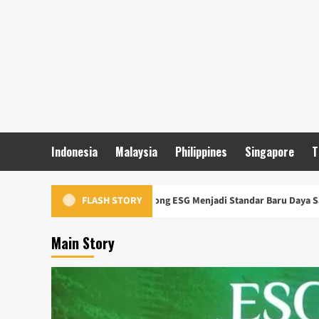
Skip
to
content
Indonesia
Malaysia
Philippines
Singapore
T
i Digelar, Dorong ESG Menjadi Standar Baru Daya Saing Bisnis Indonesi
FLASH STORY
Main Story