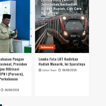
Perkebunan Nusantara
Indonesia
Lomba Foto LRT Hadirkan
Hadiah Menarik, Ini
Syaratnya
5
Indonesia
ESG Award 2026 by
KEHATI Kembali Digelar,
Indonesia
Dorong ESG Menjadi
Standar Baru Daya Saing
1
tahanan Pangan
Lomba Foto LRT Hadirkan
Bisnis Indonesia
Nasional, Presiden
Hadiah Menarik, Ini Syaratnya
au Hilirisasi
Thailand
06/08/2026
Editor Team
PN I (Persero),
เศรษฐกิจดิจิทัลของ
ประเทศไทยเร่งความ
 Perkebunan
ต้องการซอฟต์แวร์องค์กรที่
2
ขับเคลื่อนด้วย AI
06/08/2026
Indonesia
Ribuan Calon Mahasiswa
Datangi & Daftar BINUS