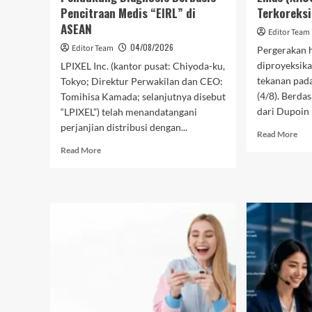
Pencitraan Medis “EIRL” di
Jiwa
Terkoreksi
ASEAN
Editor Team
04/08/2026
Editor Team
Pergerakan 
diproyeksik
LPIXEL Inc. (kantor pusat: Chiyoda-ku,
tekanan pada
Tokyo; Direktur Perwakilan dan CEO:
(4/8). Berda
Tomihisa Kamada; selanjutnya disebut
dari Dupoin F
“LPIXEL”) telah menandatangani
perjanjian distribusi dengan...
Rea
Read More
mor
Read
Read More
abo
more
Tek
about
Jual
LPIXEL
Bel
dan
Mer
Konica
Dup
Minolta
Fut
Bermitra
Pre
Menghadirkan
Har
AI
Ema
Pendukung
(X
Diagnosis
Mas
Berbasis