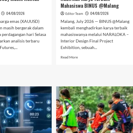
Mahasiswa BINUS @Malang
04/08/2026
04/08/2026
Editor Team
harga emas (XAUUSD)
Malang, July 2026 — BINUS @Malang
an masih bergerak dalam
kembali menghadirkan karya terbaik
 perdagangan hari Selasa
mahasiswanya melalui NARALOKA –
sarkan analisis terbaru
Interior Design Final Project
utures,...
Exhibition, sebuah...
d
Read
Read More
e
more
ut
about
anan
Mengusung
Sustainable
um
dan
eda,
Smart
oin
Living,
ures
NARALOKA
diksi
2026
ga
Hadirkan
s
Karya
AUUSD)
Terbaik
ih
Mahasiswa