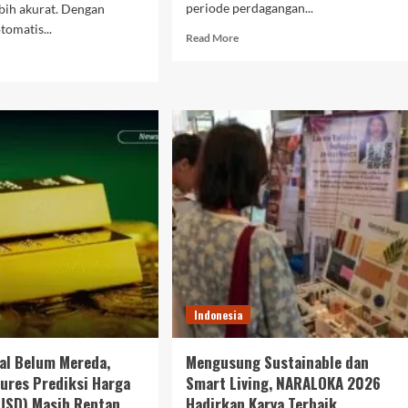
periode perdagangan...
ebih akurat. Dengan
tomatis...
Read
Read More
more
d
about
e
Transaksi
ut
Kripto
rasional
di
imarket
Indonesia
akin
Selalu
pleks,
Tembus
tem
Rp45
S
Triliun
pada
alan
Agustus,
ola
Apa
nsaksi
Penyebabnya?
k
Indonesia
al Belum Mereda,
Mengusung Sustainable dan
ures Prediksi Harga
Smart Living, NARALOKA 2026
USD) Masih Rentan
Hadirkan Karya Terbaik