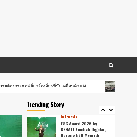
Datangi & Daftar BINUS
University, Wujudkan
Langkah Awal Menuju
3
Karier Global
Indonesia
Perkuat Ketahanan
Pangan dan Energi
Nasional, Presiden
Prabowo Tinjau Hilirisasi
Bioetanol PTPN I
4
(Persero), Subholding
Perkebunan Nusantara
Indonesia
งค์กรที่ขับเคลื่อนด้วย AI
Ribuan Calon Mahasiswa Datan
Lomba Foto LRT Hadirkan
Hadiah Menarik, Ini
Trending Story
Syaratnya
5
Indonesia
ESG Award 2026 by
KEHATI Kembali Digelar,
Dorong ESG Menjadi