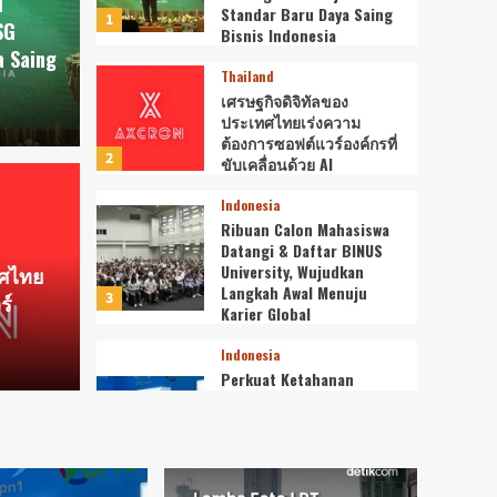
I
Standar Baru Daya Saing
1
SG
Bisnis Indonesia
a Saing
Thailand
เศรษฐกิจดิจิทัลของ
ประเทศไทยเร่งความ
ต้องการซอฟต์แวร์องค์กรที่
2
ขับเคลื่อนด้วย AI
Indonesia
ัลของประเทศไทยเร่ง
Ribu
Indonesia
Ribuan Calon Mahasiswa
Datangi & Daftar BINUS
อฟต์แวร์องค์กรที่ขับ
Daft
University, Wujudkan
ทศไทย
Langkah Awal Menuju
3
ร์
Lang
Karier Global
Indonesia
Editor Tea
Perkuat Ketahanan
Pangan dan Energi
Nasional, Presiden
Prabowo Tinjau Hilirisasi
Bioetanol PTPN I
4
(Persero), Subholding