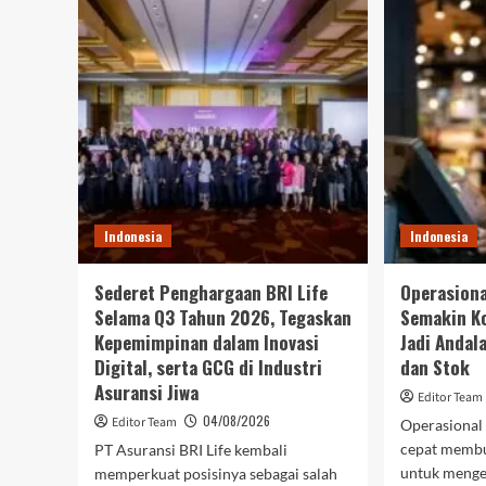
Indonesia
Indonesia
Sederet Penghargaan BRI Life
Operasion
Selama Q3 Tahun 2026, Tegaskan
Semakin K
Kepemimpinan dalam Inovasi
Jadi Andal
Digital, serta GCG di Industri
dan Stok
Asuransi Jiwa
Editor Team
04/08/2026
Editor Team
Operasional
cepat memb
PT Asuransi BRI Life kembali
untuk mengel
memperkuat posisinya sebagai salah