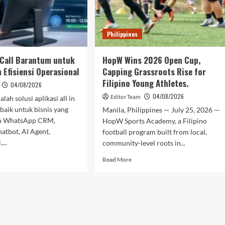
tan
BINUS
koreksi
@Malang
Philippines
 Call Barantum untuk
HopW Wins 2026 Open Cup,
 Efisiensi Operasional
Capping Grassroots Rise for
Filipino Young Athletes.
04/08/2026
04/08/2026
Editor Team
ah solusi aplikasi all in
aik untuk bisnis yang
Manila, Philippines — July 25, 2026 —
n WhatsApp CRM,
HopW Sports Academy, a Filipino
hatbot, AI Agent,
football program built from local,
...
community-level roots in...
d
Read
Read More
e
more
ut
about
dictive
HopW
Wins
antum
2026
uk
Open
gkatkan
Cup,