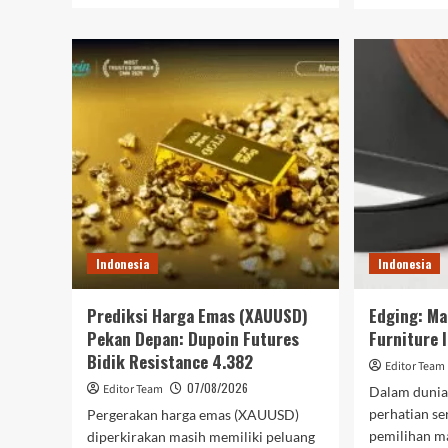
about
abo
POST
BRI
Perkuat
Fin
Digitalisasi
Opt
Retail
Mo
dengan
GII
Software
202
Kasir
Dor
Terintegrasi
Per
Pem
Ken
Indonesia
Indonesia
Prediksi Harga Emas (XAUUSD)
Edging: Ma
Pekan Depan: Dupoin Futures
Furniture 
Bidik Resistance 4.382
Editor Team
07/08/2026
Editor Team
Dalam dunia 
perhatian ser
Pergerakan harga emas (XAUUSD)
pemilihan ma
diperkirakan masih memiliki peluang