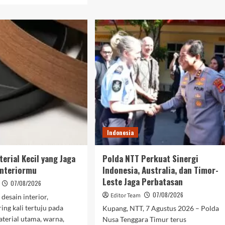
BRI
ut
Finance
Optimis
ance
Insentif
imistis
EV
mentum
Dongkrak
AS
Pertumbuhan
6
Pembiayaan
ong
New
tumbuhan
Car
biayaan
EV
daraan
Indonesia
terial Kecil yang Jaga
Polda NTT Perkuat Sinergi
Interiormu
Indonesia, Australia, dan Timor-
Leste Jaga Perbatasan
07/08/2026
07/08/2026
Editor Team
desain interior,
ing kali tertuju pada
Kupang, NTT, 7 Agustus 2026 – Polda
terial utama, warna,
Nusa Tenggara Timur terus