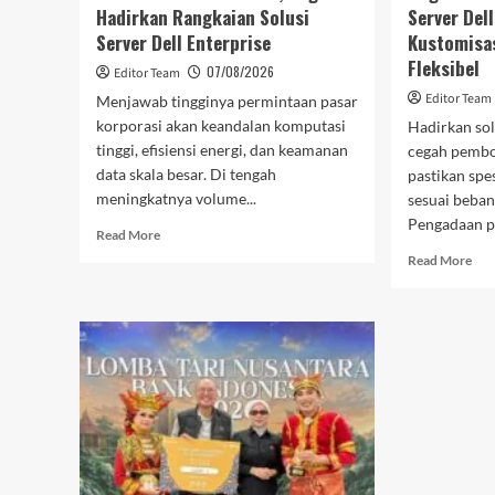
Hadirkan Rangkaian Solusi
Server Del
Server Dell Enterprise
Kustomisas
Fleksibel
07/08/2026
Editor Team
Editor Team
Menjawab tingginya permintaan pasar
korporasi akan keandalan komputasi
Hadirkan sol
tinggi, efisiensi energi, dan keamanan
cegah pembo
data skala besar. Di tengah
pastikan spes
meningkatnya volume...
sesuai beban
Pengadaan p
Read
Read More
more
Rea
Read More
about
mor
Laris
abo
Diminati
Gug
Industri,
Per
Gugik.id
Pen
Hadirkan
Ser
Rangkaian
Dell
Solusi
Lew
Server
Lay
Dell
Kus
Enterprise
Spes