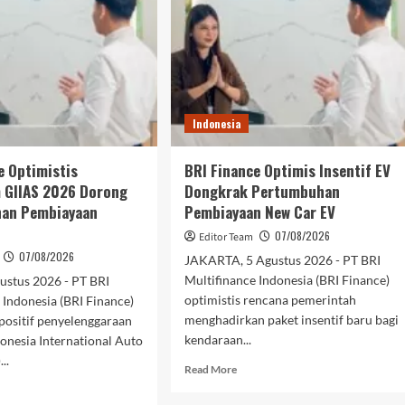
Indonesia
e Optimistis
BRI Finance Optimis Insentif EV
GIIAS 2026 Dorong
Dongkrak Pertumbuhan
an Pembiayaan
Pembiayaan New Car EV
07/08/2026
Editor Team
07/08/2026
JAKARTA, 5 Agustus 2026 - PT BRI
Multifinance Indonesia (BRI Finance)
gustus 2026 - PT BRI
optimistis rencana pemerintah
 Indonesia (BRI Finance)
menghadirkan paket insentif baru bagi
ositif penyelenggaraan
kendaraan...
onesia International Auto
..
Read
Read More
more
d
about
e