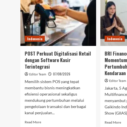
Indonesia
Indonesia
POST Perkuat Digitalisasi Retail
BRI Financ
dengan Software Kasir
Momentum 
Terintegrasi
Pertumbuh
Kendaraan
07/08/2026
Editor Team
Editor Team
Memilih sistem POS yang tepat
membantu bisnis meningkatkan
Jakarta, 5 A
efisiensi operasional sekaligus
Multifinance
mendukung pertumbuhan melalui
menyambut p
pengelolaan transaksi dan berbagai
Gaikindo Ind
kanal penjualan...
Show (GIIAS).
Read
Rea
Read More
Read More
more
mor