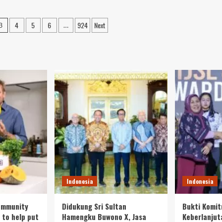
4
5
6
924
Next
3
…
Indonesia
Indonesia
ommunity
Didukung Sri Sultan
Bukti Komi
 to help put
Hamengku Buwono X, Jasa
Keberlanjut