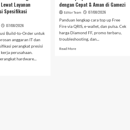
l Lewat Layanan
dengan Cepat & Aman di Gamezi
i Spesifikasi
07/08/2026
Editor Team
Panduan lengkap cara top up Free
07/08/2026
Fire via QRIS, e-wallet, dan pulsa. Cek
harga Diamond FF, promo terbaru,
usi Build-to-Order untuk
troubleshooting, dan...
rosan anggaran IT dan
ifikasi perangkat presisi
Read
Read More
 kerja perusahaan.
more
erangkat hardware...
about
Cara
d
Top
e
Up
ut
Diamond
ik.id
Free
mudah
Fire
gadaan
dengan
ver
Cepat
&
at
Aman
anan
di
tomisasi
Gamezi
ifikasi